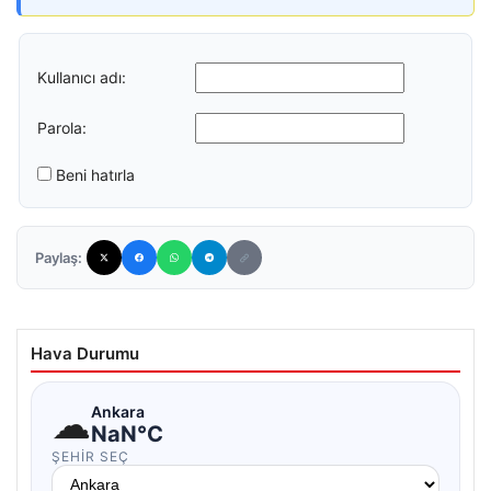
Kullanıcı adı:
Parola:
Beni hatırla
Paylaş:
Hava Durumu
☁
Ankara
NaN°C
ŞEHIR SEÇ