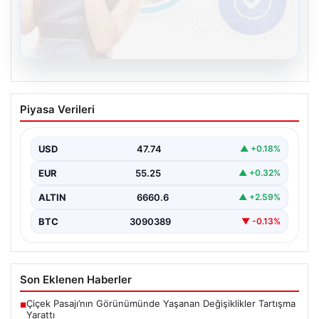
08.08.2026
Kelebek sohbet platformu İle Dijital
Piyasa Verileri
İletişimin Güvenli Adresi Ve Chat
Deneyimi
USD
47.74
▲ +0.18%
İnternet çağında bireylerin seviyeli bir biçimde iletişim
kurması büyük bir hassasiyet taşımaktadır. Günümüzde
EUR
55.25
▲ +0.32%
birçok…
ALTIN
6660.6
▲ +2.59%
BTC
3090389
▼ -0.13%
Son Eklenen Haberler
Çiçek Pasajı’nın Görünümünde Yaşanan Değişiklikler Tartışma
■
Yarattı