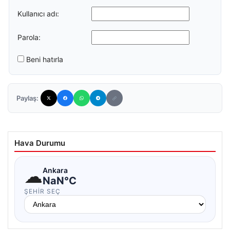
Kullanıcı adı:
Parola:
Beni hatırla
Paylaş:
Hava Durumu
☁
Ankara
NaN°C
ŞEHIR SEÇ