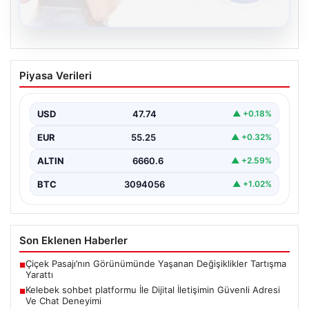
08.08.2026
Kelebek sohbet platformu İle Dijital
Piyasa Verileri
İletişimin Güvenli Adresi Ve Chat
Deneyimi
USD
47.74
▲ +0.18%
İnternet çağında bireylerin seviyeli bir biçimde iletişim
kurması büyük bir hassasiyet taşımaktadır. Günümüzde
EUR
55.25
▲ +0.32%
birçok…
ALTIN
6660.6
▲ +2.59%
BTC
3094056
▲ +1.02%
Son Eklenen Haberler
Çiçek Pasajı’nın Görünümünde Yaşanan Değişiklikler Tartışma
■
Yarattı
Kelebek sohbet platformu İle Dijital İletişimin Güvenli Adresi
■
Ve Chat Deneyimi