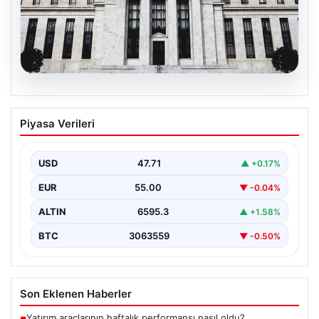
06.08.2026
Fed faizi sabit tuttu
Piyasa Verileri
USD
47.71
▲ +0.17%
EUR
55.00
▼ -0.04%
ALTIN
6595.3
▲ +1.58%
BTC
3063559
▼ -0.50%
Son Eklenen Haberler
Yatırım araçlarının haftalık performansı nasıl oldu?