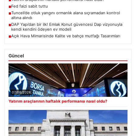
■
Fed faizi sabit tuttu
■
Tunceli’de otluk yangını ormanlık alana sıçramadan kontrol
■
altına alındı
DAP Yapı’dan bir ilk! Emlak Konut güvencesi Dap vizyonuyla
■
kendi kendini ödeyen ev modeli
Açık Hava Mimarisinde Kalite ve bahçe mutfağı Tasarımları
■
Güncel
07/08/2026
Yatırım araçlarının haftalık performansı nasıl oldu?