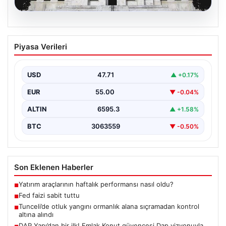
06.08.2026
Fed faizi sabit tuttu
Piyasa Verileri
USD
47.71
▲ +0.17%
EUR
55.00
▼ -0.04%
ALTIN
6595.3
▲ +1.58%
BTC
3063559
▼ -0.50%
Son Eklenen Haberler
Yatırım araçlarının haftalık performansı nasıl oldu?
■
Fed faizi sabit tuttu
■
Tunceli’de otluk yangını ormanlık alana sıçramadan kontrol
■
altına alındı
DAP Yapı’dan bir ilk! Emlak Konut güvencesi Dap vizyonuyla