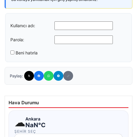
Kullanıcı adı:
Parola:
Beni hatırla
Paylaş:
Hava Durumu
☁
Ankara
NaN°C
ŞEHIR SEÇ