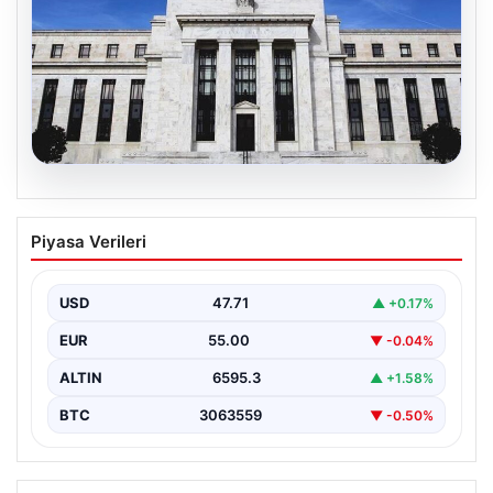
06.08.2026
Fed faizi sabit tuttu
Piyasa Verileri
USD
47.71
▲ +0.17%
EUR
55.00
▼ -0.04%
ALTIN
6595.3
▲ +1.58%
BTC
3063559
▼ -0.50%