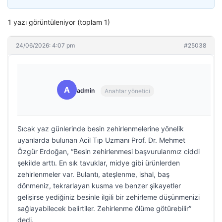
1 yazı görüntüleniyor (toplam 1)
24/06/2026: 4:07 pm
#25038
A
admin
Anahtar yönetici
Sıcak yaz günlerinde besin zehirlenmelerine yönelik
uyarılarda bulunan Acil Tıp Uzmanı Prof. Dr. Mehmet
Özgür Erdoğan, “Besin zehirlenmesi başvurularımız ciddi
şekilde arttı. En sık tavuklar, midye gibi ürünlerden
zehirlenmeler var. Bulantı, ateşlenme, ishal, baş
dönmeniz, tekrarlayan kusma ve benzer şikayetler
gelişirse yediğiniz besinle ilgili bir zehirleme düşünmenizi
sağlayabilecek belirtiler. Zehirlenme ölüme götürebilir”
dedi.