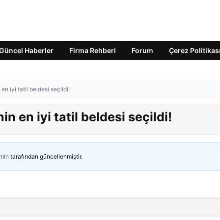
Güncel Haberler
Firma Rehberi
Forum
Çerez Politikas
 iyi tatil beldesi seçildi!
 en iyi tatil beldesi seçildi!
min
tarafından güncellenmiştir.