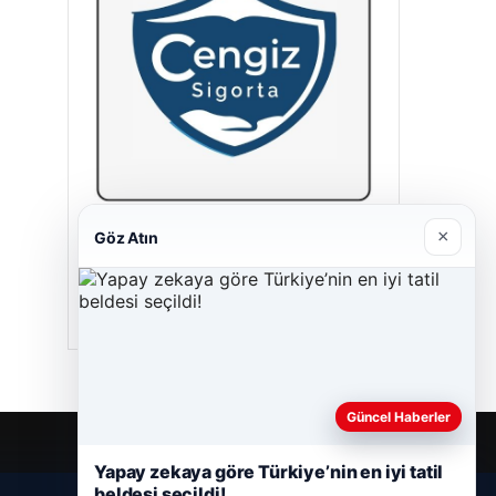
×
Göz Atın
Cengiz Sigorta
23/06/2026
Güncel Haberler
Yapay zekaya göre Türkiye’nin en iyi tatil
beldesi seçildi!