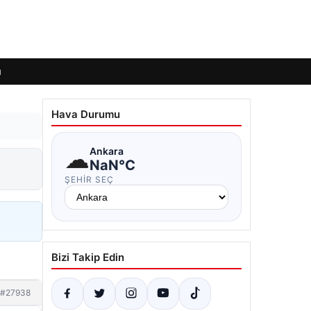
ı
Hava Durumu
☁
Ankara
NaN°C
ŞEHIR SEÇ
Bizi Takip Edin
#27938