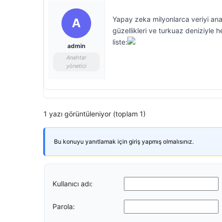
Yapay zeka milyonlarca veriyi anali
A
güzellikleri ve turkuaz deniziyle h
liste:
admin
Anahtar
yönetici
1 yazı görüntüleniyor (toplam 1)
Bu konuyu yanıtlamak için giriş yapmış olmalısınız.
Kullanıcı adı:
Parola: