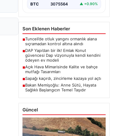
BTC
3075564
▲ +0.90%
Son Eklenen Haberler
Tunceli’de otluk yangını ormanlık alana
■
sıçramadan kontrol altına alındı
DAP Yapı’dan bir ilk! Emlak Konut
■
güvencesi Dap vizyonuyla kendi kendini
ödeyen ev modeli
Açık Hava Mimarisinde Kalite ve bahçe
■
mutfağı Tasarımları
Sapağı kaçırdı, zincirleme kazaya yol açtı
■
Bakan Memişoğlu: Anne Sütü, Hayata
■
Sağlıklı Başlangıcın Temel Taşıdır
Güncel