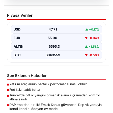
06.08.2026
Fed faizi sabit tuttu
Piyasa Verileri
USD
47.71
▲ +0.17%
EUR
55.00
▼ -0.04%
ALTIN
6595.3
▲ +1.58%
BTC
3063559
▼ -0.50%
Son Eklenen Haberler
Yatırım araçlarının haftalık performansı nasıl oldu?
■
Fed faizi sabit tuttu
■
Tunceli’de otluk yangını ormanlık alana sıçramadan kontrol
■
altına alındı
DAP Yapı’dan bir ilk! Emlak Konut güvencesi Dap vizyonuyla
■
kendi kendini ödeyen ev modeli