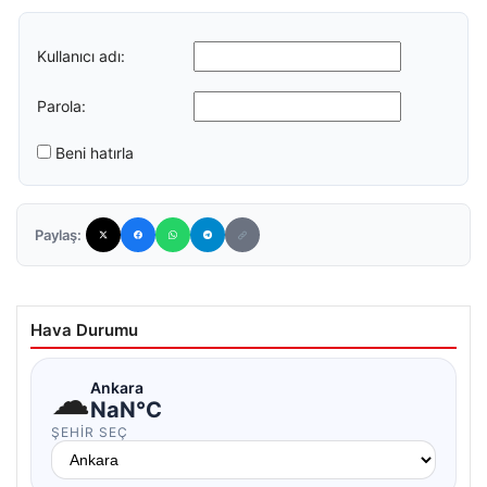
Kullanıcı adı:
Parola:
Beni hatırla
Paylaş:
Hava Durumu
☁
Ankara
NaN°C
ŞEHIR SEÇ