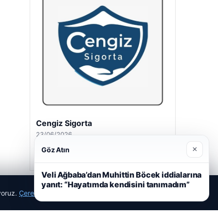
Hastaş Beton
26/05/2026
×
Göz Atın
Veli Ağbaba’dan Muhittin Böcek iddialarına
yanıt: “Hayatımda kendisini tanımadım”
ıyoruz.
Çerez Politikamız
Reddet
Kabul Et