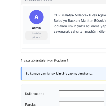
CHP Malatya Milletvekili Veli Ağb
A
Belediye Başkanı Muhittin Böcek’in
iddialara ilişkin yazılı açıklama 
admin
savunarak şahsı tanımadığını dile g
Anahtar
yönetici
1 yazı görüntüleniyor (toplam 1)
Bu konuyu yanıtlamak için giriş yapmış olmalısınız.
Kullanıcı adı:
Parola: