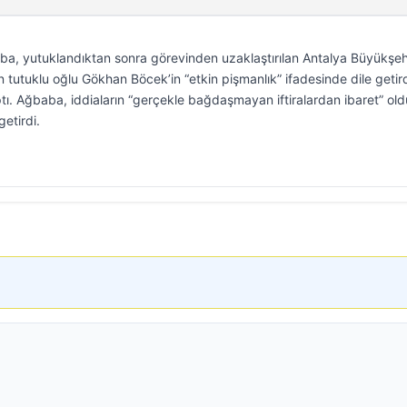
aba, yutuklandıktan sonra görevinden uzaklaştırılan Antalya Büyükşeh
 tutuklu oğlu Gökhan Böcek’in “etkin pişmanlık” ifadesinde dile getird
yaptı. Ağbaba, iddiaların “gerçekle bağdaşmayan iftiralardan ibaret” o
etirdi.