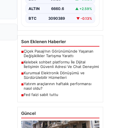
bir biçimde iletişim kurması büyük
bir hassasiyet taşımaktadır.
ALTIN
6660.6
▲ +2.59%
Günümüzde birçok…
BTC
3090389
▼ -0.13%
Son Eklenen Haberler
Çiçek Pasajı’nın Görünümünde Yaşanan
■
Değişiklikler Tartışma Yarattı
Kelebek sohbet platformu İle Dijital
■
İletişimin Güvenli Adresi Ve Chat Deneyimi
Kurumsal Elektronik Dönüşümü ve
■
Sürdürülebilir Hizmetleri
Yatırım araçlarının haftalık performansı
■
nasıl oldu?
Fed faizi sabit tuttu
■
Güncel