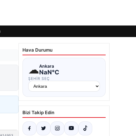
ı
Hava Durumu
☁
Ankara
NaN°C
ŞEHIR SEÇ
Bizi Takip Edin
#14953