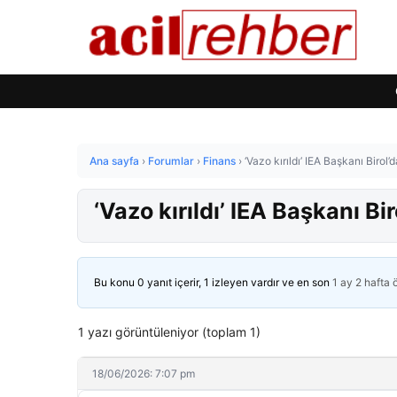
Ana sayfa
›
Forumlar
›
Finans
›
‘Vazo kırıldı’ IEA Başkanı Biro
‘Vazo kırıldı’ IEA Başkanı B
Bu konu 0 yanıt içerir, 1 izleyen vardır ve en son
1 ay 2 hafta
1 yazı görüntüleniyor (toplam 1)
18/06/2026: 7:07 pm