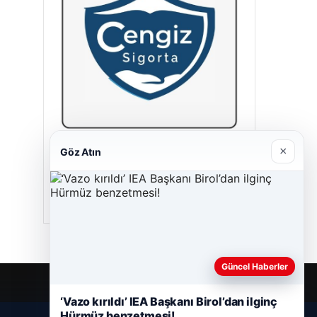
×
Göz Atın
Cengiz Sigorta
23/06/2026
Güncel Haberler
‘Vazo kırıldı’ IEA Başkanı Birol’dan ilginç
Hürmüz benzetmesi!