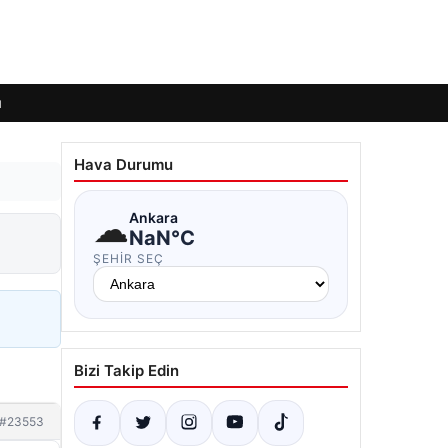
ı
Hava Durumu
☁
Ankara
NaN°C
ŞEHIR SEÇ
Bizi Takip Edin
#23553