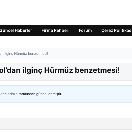
Güncel Haberler
Firma Rehberi
Forum
Çerez Politikas
l’dan ilginç Hürmüz benzetmesi!
irol’dan ilginç Hürmüz benzetmesi!
 önce
admin
tarafından güncellenmiştir.