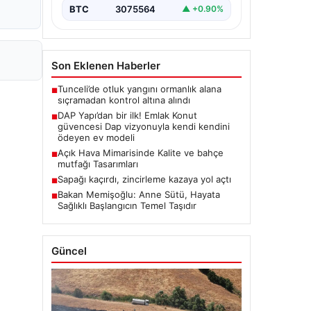
BTC
3075564
▲ +0.90%
Son Eklenen Haberler
Tunceli’de otluk yangını ormanlık alana
■
sıçramadan kontrol altına alındı
DAP Yapı’dan bir ilk! Emlak Konut
■
güvencesi Dap vizyonuyla kendi kendini
ödeyen ev modeli
Açık Hava Mimarisinde Kalite ve bahçe
■
mutfağı Tasarımları
Sapağı kaçırdı, zincirleme kazaya yol açtı
■
Bakan Memişoğlu: Anne Sütü, Hayata
■
Sağlıklı Başlangıcın Temel Taşıdır
Güncel