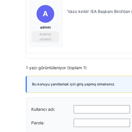
‘Vazo kırıldı’ IEA Başkanı Birol’d
A
admin
Anahtar
yönetici
1 yazı görüntüleniyor (toplam 1)
Bu konuyu yanıtlamak için giriş yapmış olmalısınız.
Kullanıcı adı:
Parola: