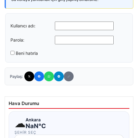
Kullanıcı adı:
Parola:
Beni hatırla
Paylaş:
Hava Durumu
☁
Ankara
NaN°C
ŞEHIR SEÇ