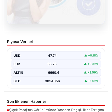
08.08.2026
Kelebek sohbet platformu İle Dijital
Piyasa Verileri
İletişimin Güvenli Adresi Ve Chat
Deneyimi
USD
47.74
▲ +0.18%
İnternet çağında bireylerin seviyeli bir biçimde iletişim
kurması büyük bir hassasiyet taşımaktadır. Günümüzde
EUR
55.25
▲ +0.32%
birçok…
ALTIN
6660.6
▲ +2.59%
BTC
3094056
▲ +1.02%
Son Eklenen Haberler
Çiçek Pasajı’nın Görünümünde Yaşanan Değişiklikler Tartışma
■