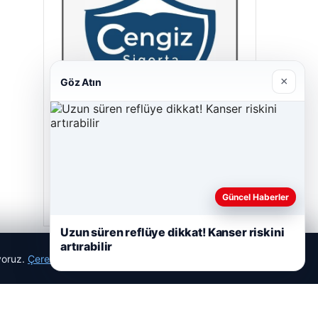
×
Göz Atın
Cengiz Sigorta
23/06/2026
Güncel Haberler
Uzun süren reflüye dikkat! Kanser riskini
artırabilir
ıyoruz.
Çerez Politikamız
Reddet
Kabul Et