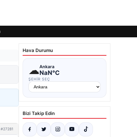
ı
Hava Durumu
☁
Ankara
NaN°C
ŞEHIR SEÇ
Bizi Takip Edin
#27281