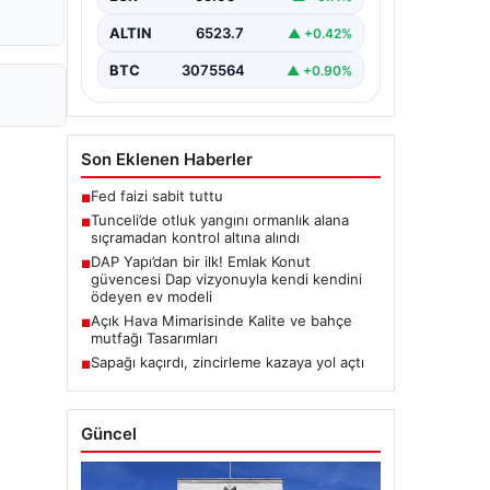
Karyemez köyleri arasında bulunan
otlaklık bölgede henüz
ALTIN
6523.7
▲ +0.42%
belirlenemeyen bir nedenle…
BTC
3075564
▲ +0.90%
Son Eklenen Haberler
Fed faizi sabit tuttu
■
Tunceli’de otluk yangını ormanlık alana
■
sıçramadan kontrol altına alındı
DAP Yapı’dan bir ilk! Emlak Konut
■
güvencesi Dap vizyonuyla kendi kendini
ödeyen ev modeli
Açık Hava Mimarisinde Kalite ve bahçe
■
mutfağı Tasarımları
Sapağı kaçırdı, zincirleme kazaya yol açtı
■
Güncel