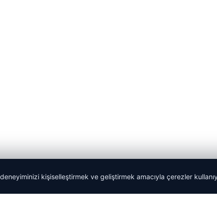
 deneyiminizi kişiselleştirmek ve geliştirmek amacıyla çerezler kullan
Tercüme Bürosu
|
Malta Dil Okulu
|
lemagrup.com.tr