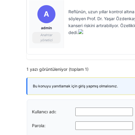
Reflünün, uzun yıllar kontrol altı
A
söyleyen Prof. Dr. Yaşar Özdenk
kanseri riskini artırabiliyor. Özel
admin
dedi.
Anahtar
yönetici
1 yazı görüntüleniyor (toplam 1)
Bu konuyu yanıtlamak için giriş yapmış olmalısınız.
Kullanıcı adı:
Parola: