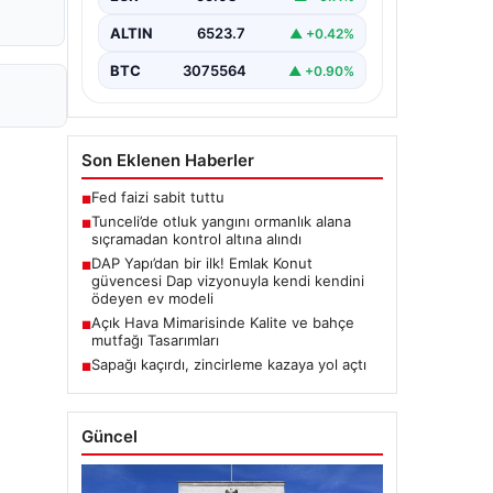
Karyemez köyleri arasında bulunan
otlaklık bölgede henüz
ALTIN
6523.7
▲ +0.42%
belirlenemeyen bir nedenle…
BTC
3075564
▲ +0.90%
Son Eklenen Haberler
Fed faizi sabit tuttu
■
Tunceli’de otluk yangını ormanlık alana
■
sıçramadan kontrol altına alındı
DAP Yapı’dan bir ilk! Emlak Konut
■
güvencesi Dap vizyonuyla kendi kendini
ödeyen ev modeli
Açık Hava Mimarisinde Kalite ve bahçe
■
mutfağı Tasarımları
Sapağı kaçırdı, zincirleme kazaya yol açtı
■
Güncel