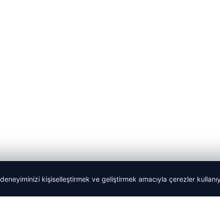
 deneyiminizi kişiselleştirmek ve geliştirmek amacıyla çerezler kullan
Tercüme Bürosu
|
Malta Dil Okulu
|
lemagrup.com.tr