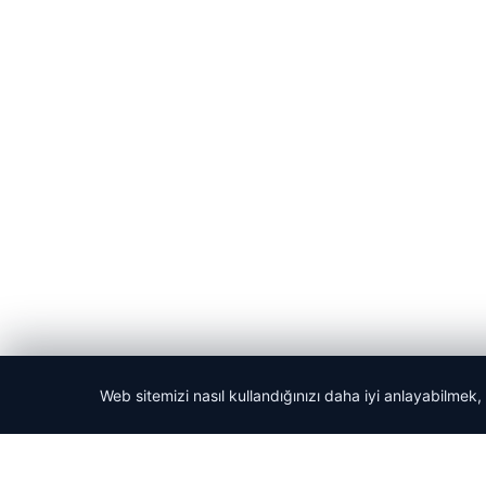
Web sitemizi nasıl kullandığınızı daha iyi anlayabilmek,
© 2026 Acil Rehber | Gündem Haberleri