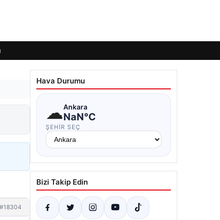
ı
Hava Durumu
☁
Ankara
NaN°C
ŞEHIR SEÇ
Bizi Takip Edin
#18304