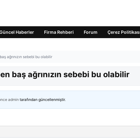
Güncel Haberler
Firma Rehberi
Forum
Çerez Politikas
ş ağrınızın sebebi bu olabilir
 baş ağrınızın sebebi bu olabilir
 önce
admin
tarafından güncellenmiştir.