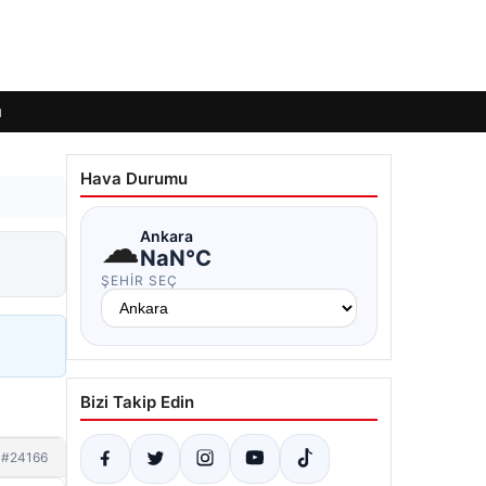
ı
Hava Durumu
☁
Ankara
NaN°C
ŞEHIR SEÇ
Bizi Takip Edin
#24166