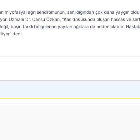
inen miyofasyal ağrı sendromunun, sanıldığından çok daha yaygın old
itasyon Uzmanı Dr. Cansu Özkan, “Kas dokusunda oluşan hassas ve ser
ğil, başın farklı bölgelerine yayılan ağrılara da neden olabilir. Hastal
liyor” dedi.