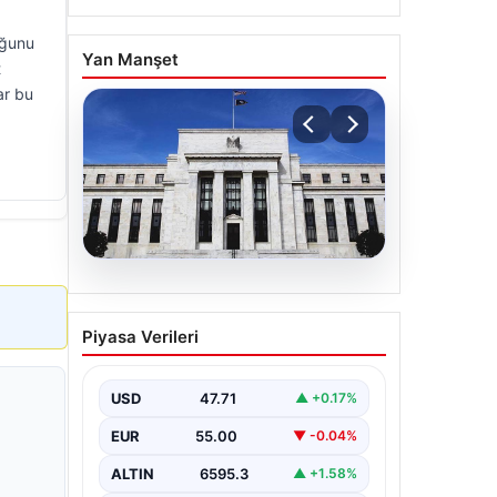
uğunu
Yan Manşet
t
ar bu
06.08.2026
Fed faizi sabit tuttu
Piyasa Verileri
USD
47.71
▲ +0.17%
EUR
55.00
▼ -0.04%
ALTIN
6595.3
▲ +1.58%