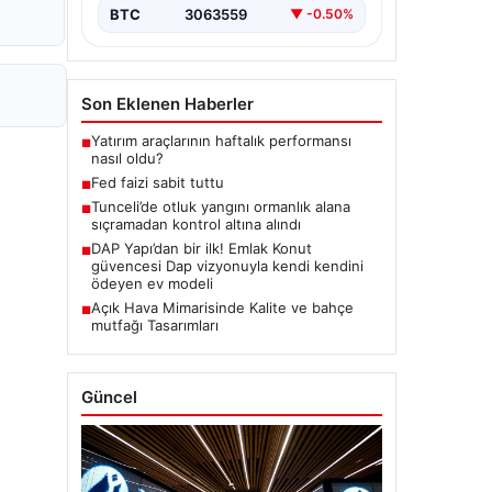
BTC
3063559
▼ -0.50%
Son Eklenen Haberler
Yatırım araçlarının haftalık performansı
■
nasıl oldu?
Fed faizi sabit tuttu
■
Tunceli’de otluk yangını ormanlık alana
■
sıçramadan kontrol altına alındı
DAP Yapı’dan bir ilk! Emlak Konut
■
güvencesi Dap vizyonuyla kendi kendini
ödeyen ev modeli
Açık Hava Mimarisinde Kalite ve bahçe
■
mutfağı Tasarımları
Güncel