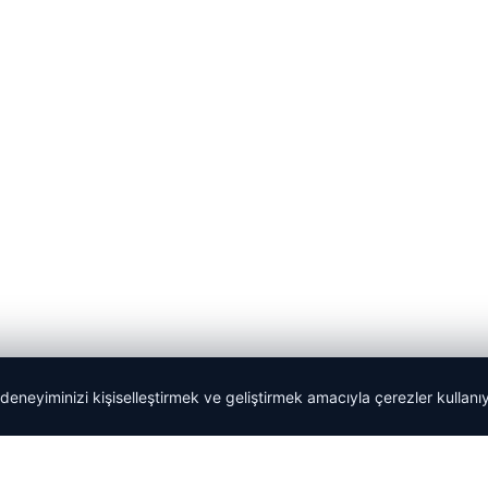
 deneyiminizi kişiselleştirmek ve geliştirmek amacıyla çerezler kullan
Tercüme Bürosu
|
Malta Dil Okulu
|
lemagrup.com.tr