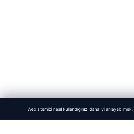
Web sitemizi nasıl kullandığınızı daha iyi anlayabilmek,
© 2026 Acil Rehber | Gündem Haberleri