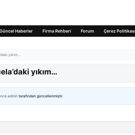
Güncel Haberler
Firma Rehberi
Forum
Çerez Politikas
’daki yıkım…
ela’daki yıkım…
önce
admin
tarafından güncellenmiştir.