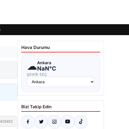
ı
Hava Durumu
☁
Ankara
NaN°C
ŞEHIR SEÇ
Bizi Takip Edin
#25652