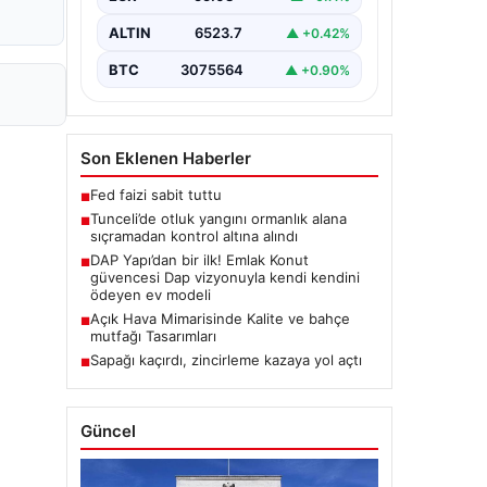
Karyemez köyleri arasında bulunan
otlaklık bölgede henüz
ALTIN
6523.7
▲ +0.42%
belirlenemeyen bir nedenle…
BTC
3075564
▲ +0.90%
Son Eklenen Haberler
Fed faizi sabit tuttu
■
Tunceli’de otluk yangını ormanlık alana
■
sıçramadan kontrol altına alındı
DAP Yapı’dan bir ilk! Emlak Konut
■
güvencesi Dap vizyonuyla kendi kendini
ödeyen ev modeli
Açık Hava Mimarisinde Kalite ve bahçe
■
mutfağı Tasarımları
Sapağı kaçırdı, zincirleme kazaya yol açtı
■
Güncel