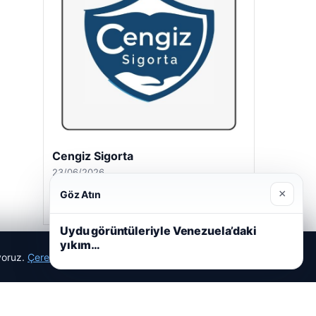
Cengiz Sigorta
23/06/2026
×
Göz Atın
Uydu görüntüleriyle Venezuela’daki
yıkım…
ıyoruz.
Çerez Politikamız
Reddet
Kabul Et