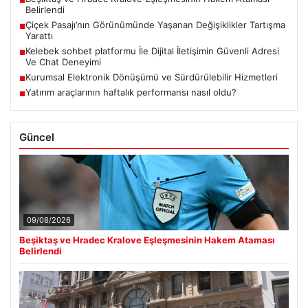
■
Belirlendi
Çiçek Pasajı’nın Görünümünde Yaşanan Değişiklikler Tartışma
■
Yarattı
Kelebek sohbet platformu İle Dijital İletişimin Güvenli Adresi
■
Ve Chat Deneyimi
Kurumsal Elektronik Dönüşümü ve Sürdürülebilir Hizmetleri
■
Yatırım araçlarının haftalık performansı nasıl oldu?
■
Güncel
09/08/2026
Beşiktaş ve Hradec Kralove Eşleşmesinin Hakem Ataması
Belirlendi