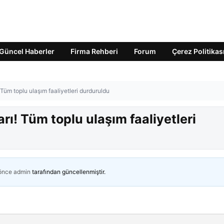
Güncel Haberler
Firma Rehberi
Forum
Çerez Politikas
Tüm toplu ulaşım faaliyetleri durduruldu
rı! Tüm toplu ulaşım faaliyetleri
 önce
admin
tarafından güncellenmiştir.