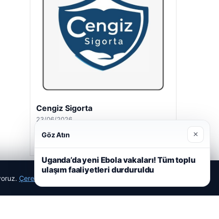
Cengiz Sigorta
23/06/2026
×
Göz Atın
Uganda’da yeni Ebola vakaları! Tüm toplu
ulaşım faaliyetleri durduruldu
ıyoruz.
Çerez Politikamız
Reddet
Kabul Et