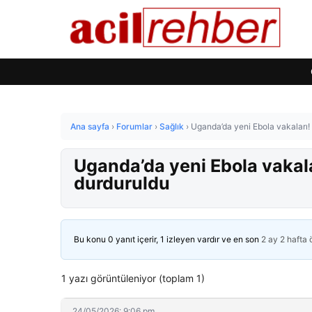
Ana sayfa
›
Forumlar
›
Sağlık
›
Uganda’da yeni Ebola vakaları! 
Uganda’da yeni Ebola vakala
durduruldu
Bu konu 0 yanıt içerir, 1 izleyen vardır ve en son
2 ay 2 hafta
1 yazı görüntüleniyor (toplam 1)
24/05/2026: 9:06 pm