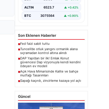
Karyemez köyleri arasında bulunan
otlaklık bölgede henüz
ALTIN
6523.7
▲ +0.42%
belirlenemeyen bir nedenle…
BTC
3075564
▲ +0.90%
Son Eklenen Haberler
Fed faizi sabit tuttu
■
Tunceli’de otluk yangını ormanlık alana
■
sıçramadan kontrol altına alındı
DAP Yapı’dan bir ilk! Emlak Konut
■
güvencesi Dap vizyonuyla kendi kendini
ödeyen ev modeli
Açık Hava Mimarisinde Kalite ve bahçe
■
mutfağı Tasarımları
Sapağı kaçırdı, zincirleme kazaya yol açtı
■
Güncel