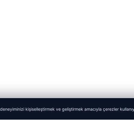
 deneyiminizi kişiselleştirmek ve geliştirmek amacıyla çerezler kullan
Tercüme Bürosu
|
Malta Dil Okulu
|
lemagrup.com.tr