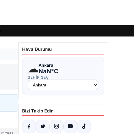
ı
Hava Durumu
☁
Ankara
NaN°C
ŞEHIR SEÇ
Bizi Takip Edin
#17941