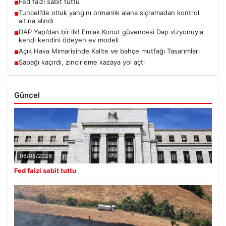
Fed faizi sabit tuttu
■
Tunceli’de otluk yangını ormanlık alana sıçramadan kontrol
■
altına alındı
DAP Yapı’dan bir ilk! Emlak Konut güvencesi Dap vizyonuyla
■
kendi kendini ödeyen ev modeli
Açık Hava Mimarisinde Kalite ve bahçe mutfağı Tasarımları
■
Sapağı kaçırdı, zincirleme kazaya yol açtı
■
Güncel
06/08/2026
Fed faizi sabit tuttu