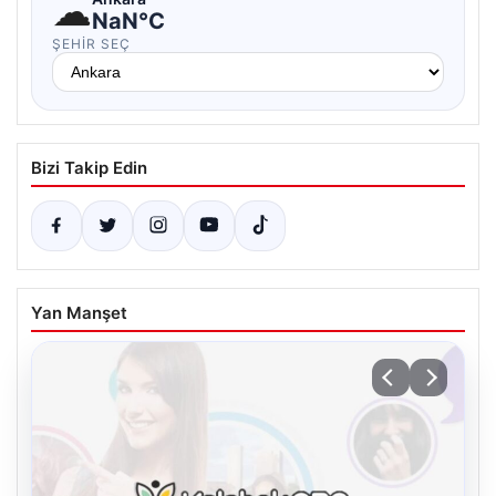
☁
NaN°C
ŞEHIR SEÇ
Bizi Takip Edin
Yan Manşet