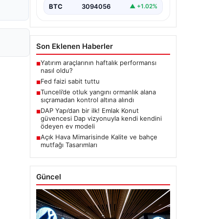
BTC
3094056
▲ +1.02%
Son Eklenen Haberler
Yatırım araçlarının haftalık performansı
■
nasıl oldu?
Fed faizi sabit tuttu
■
Tunceli’de otluk yangını ormanlık alana
■
sıçramadan kontrol altına alındı
DAP Yapı’dan bir ilk! Emlak Konut
■
güvencesi Dap vizyonuyla kendi kendini
ödeyen ev modeli
Açık Hava Mimarisinde Kalite ve bahçe
■
mutfağı Tasarımları
Güncel