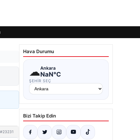
ı
Hava Durumu
☁
Ankara
NaN°C
ŞEHIR SEÇ
Bizi Takip Edin
#23231