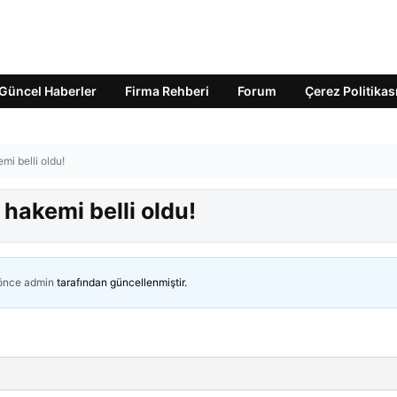
Güncel Haberler
Firma Rehberi
Forum
Çerez Politikas
i belli oldu!
hakemi belli oldu!
 önce
admin
tarafından güncellenmiştir.