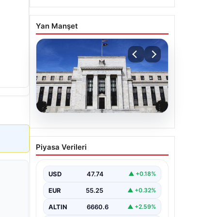
Yan Manşet
06.08.2026
Fed faizi sabit tuttu
Piyasa Verileri
USD
47.74
▲ +0.18%
EUR
55.25
▲ +0.32%
ALTIN
6660.6
▲ +2.59%