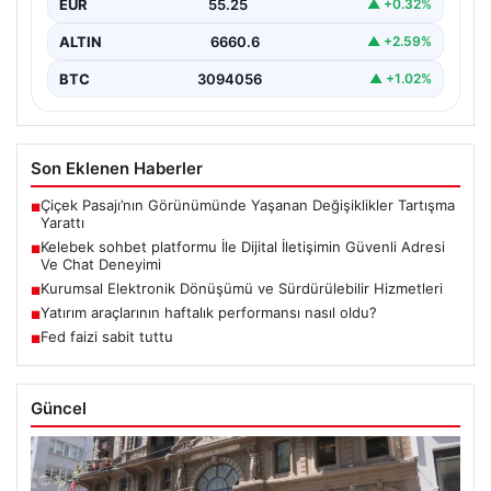
EUR
55.25
▲ +0.32%
birçok…
ALTIN
6660.6
▲ +2.59%
BTC
3094056
▲ +1.02%
Son Eklenen Haberler
Çiçek Pasajı’nın Görünümünde Yaşanan Değişiklikler Tartışma
■
Yarattı
Kelebek sohbet platformu İle Dijital İletişimin Güvenli Adresi
■
Ve Chat Deneyimi
Kurumsal Elektronik Dönüşümü ve Sürdürülebilir Hizmetleri
■
Yatırım araçlarının haftalık performansı nasıl oldu?
■
Fed faizi sabit tuttu
■
Güncel