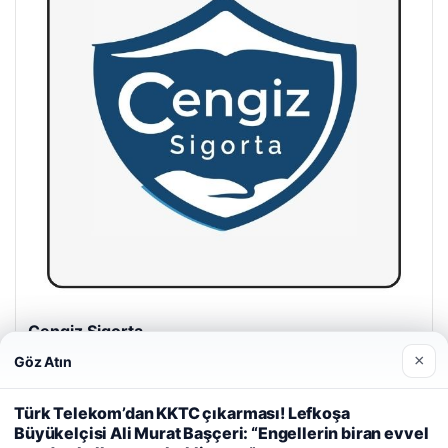
Hastaş Beton
26/05/2026
×
Göz Atın
Web sitemizi nasıl kullandığınızı daha iyi anlayabilmek,
deneyiminizi kişiselleştirmek ve geliştirmek amacıyla çerezler
Türk Telekom’dan KKTC çıkarması! Lefkoşa
kullanıyoruz.
Çerez Politikamız
Büyükelçisi Ali Murat Başçeri: “Engellerin biran evvel