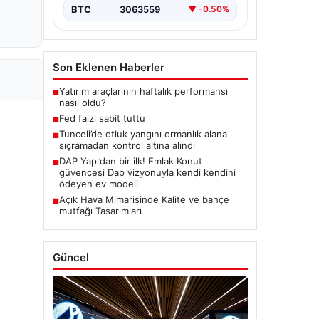
BTC
3063559
▼ -0.50%
Son Eklenen Haberler
Yatırım araçlarının haftalık performansı
■
nasıl oldu?
Fed faizi sabit tuttu
■
Tunceli’de otluk yangını ormanlık alana
■
sıçramadan kontrol altına alındı
DAP Yapı’dan bir ilk! Emlak Konut
■
güvencesi Dap vizyonuyla kendi kendini
ödeyen ev modeli
Açık Hava Mimarisinde Kalite ve bahçe
■
mutfağı Tasarımları
Güncel