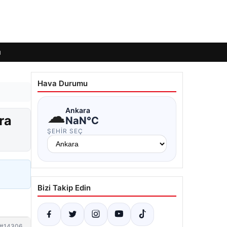
ı
Hava Durumu
☁
Ankara
ra
NaN°C
ŞEHIR SEÇ
Bizi Takip Edin
#14306