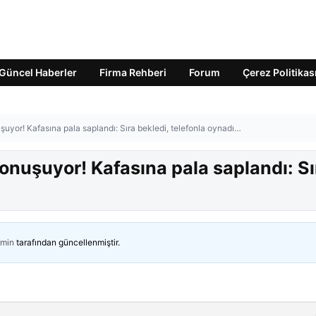
Güncel Haberler
Firma Rehberi
Forum
Çerez Politikas
uyor! Kafasına pala saplandı: Sıra bekledi, telefonla oynadı…
onuşuyor! Kafasına pala saplandı: Sı
min
tarafından güncellenmiştir.