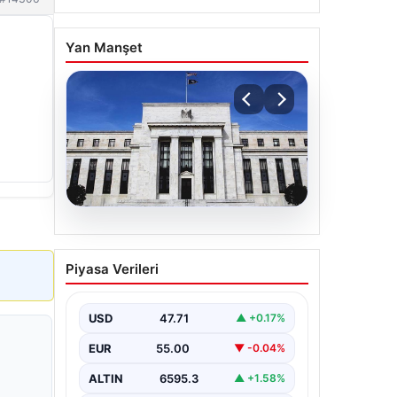
Yan Manşet
06.08.2026
Fed faizi sabit tuttu
Piyasa Verileri
USD
47.71
▲ +0.17%
EUR
55.00
▼ -0.04%
ALTIN
6595.3
▲ +1.58%