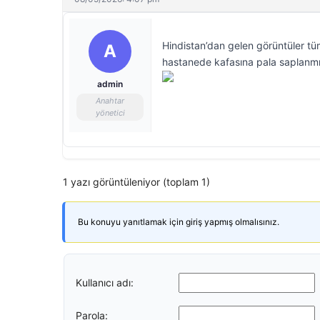
Hindistan’dan gelen görüntüler tü
A
hastanede kafasına pala saplanmış
admin
Anahtar
yönetici
1 yazı görüntüleniyor (toplam 1)
Bu konuyu yanıtlamak için giriş yapmış olmalısınız.
Kullanıcı adı:
Parola: