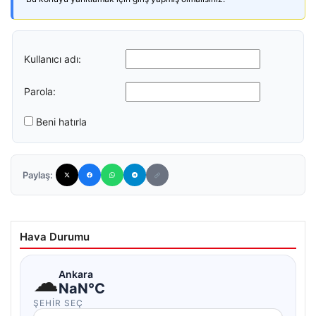
Kullanıcı adı:
Parola:
Beni hatırla
Paylaş:
Hava Durumu
☁
Ankara
NaN°C
ŞEHIR SEÇ