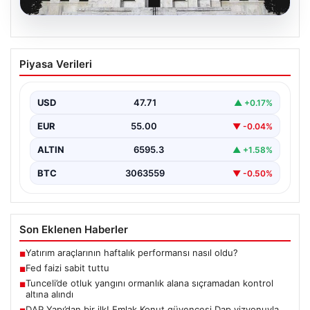
06.08.2026
Fed faizi sabit tuttu
Piyasa Verileri
USD
47.71
▲ +0.17%
EUR
55.00
▼ -0.04%
ALTIN
6595.3
▲ +1.58%
BTC
3063559
▼ -0.50%
Son Eklenen Haberler
Yatırım araçlarının haftalık performansı nasıl oldu?
■
Fed faizi sabit tuttu
■
Tunceli’de otluk yangını ormanlık alana sıçramadan kontrol
■
altına alındı
DAP Yapı’dan bir ilk! Emlak Konut güvencesi Dap vizyonuyla