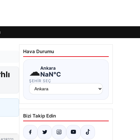
ı
Hava Durumu
☁
Ankara
hlı
NaN°C
ŞEHIR SEÇ
Bizi Takip Edin
#28221