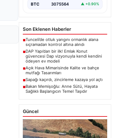
BTC
3075564
▲ +0.90%
Son Eklenen Haberler
Tunceli’de otluk yangını ormanlık alana
■
sıçramadan kontrol altına alındı
DAP Yapı’dan bir ilk! Emlak Konut
■
güvencesi Dap vizyonuyla kendi kendini
ödeyen ev modeli
Açık Hava Mimarisinde Kalite ve bahçe
■
mutfağı Tasarımları
Sapağı kaçırdı, zincirleme kazaya yol açtı
■
Bakan Memişoğlu: Anne Sütü, Hayata
■
Sağlıklı Başlangıcın Temel Taşıdır
Güncel