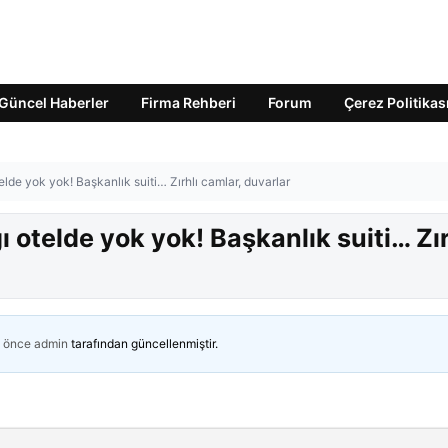
Güncel Haberler
Firma Rehberi
Forum
Çerez Politikas
lde yok yok! Başkanlık suiti… Zırhlı camlar, duvarlar
 otelde yok yok! Başkanlık suiti… Zır
n önce
admin
tarafından güncellenmiştir.