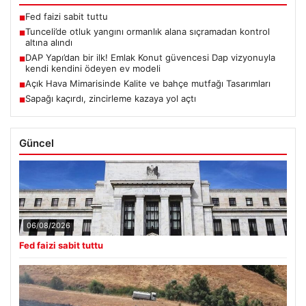
Fed faizi sabit tuttu
■
Tunceli’de otluk yangını ormanlık alana sıçramadan kontrol
■
altına alındı
DAP Yapı’dan bir ilk! Emlak Konut güvencesi Dap vizyonuyla
■
kendi kendini ödeyen ev modeli
Açık Hava Mimarisinde Kalite ve bahçe mutfağı Tasarımları
■
Sapağı kaçırdı, zincirleme kazaya yol açtı
■
Güncel
06/08/2026
Fed faizi sabit tuttu