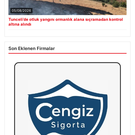
05/08/2026
Tunceli’de otluk yangını ormanlık alana sıçramadan kontrol
altına alındı
Son Eklenen Firmalar