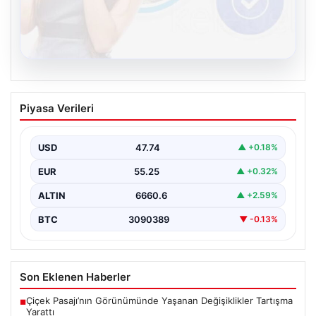
08.08.2026
Kelebek sohbet platformu İle Dijital
Piyasa Verileri
İletişimin Güvenli Adresi Ve Chat
Deneyimi
USD
47.74
▲ +0.18%
İnternet çağında bireylerin seviyeli bir biçimde iletişim
kurması büyük bir hassasiyet taşımaktadır. Günümüzde
EUR
55.25
▲ +0.32%
birçok…
ALTIN
6660.6
▲ +2.59%
BTC
3090389
▼ -0.13%
Son Eklenen Haberler
Çiçek Pasajı’nın Görünümünde Yaşanan Değişiklikler Tartışma
■
Yarattı