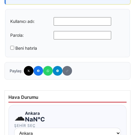
Kullanıcı adı:
Parola:
Beni hatırla
Paylaş:
Hava Durumu
☁
Ankara
NaN°C
ŞEHIR SEÇ