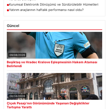
Kurumsal Elektronik Dönüşümü ve Sürdürülebilir Hizmetleri
■
Yatırım araçlarının haftalık performansı nasıl oldu?
■
Güncel
09/08/2026
Beşiktaş ve Hradec Kralove Eşleşmesinin Hakem Ataması
Belirlendi
08/08/2026
Çiçek Pasajı’nın Görünümünde Yaşanan Değişiklikler
Tartışma Yarattı