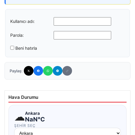
Kullanıcı adı:
Parola:
Beni hatırla
Paylaş:
Hava Durumu
☁
Ankara
NaN°C
ŞEHIR SEÇ