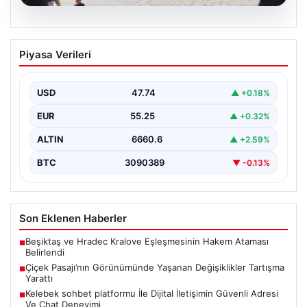
08.08.2026
Çiçek Pasajı’nın Görünümünde Yaşanan
Piyasa Verileri
Değişiklikler Tartışma Yarattı
İstanbul'un tarihi ve kültürel sembollerinden biri olan
Çiçek Pasajı, son dönemde giriş cephesine
USD
47.74
▲ +0.18%
yerleştirilen…
EUR
55.25
▲ +0.32%
ALTIN
6660.6
▲ +2.59%
BTC
3090389
▼ -0.13%
Son Eklenen Haberler
Beşiktaş ve Hradec Kralove Eşleşmesinin Hakem Ataması
■
Belirlendi
Çiçek Pasajı’nın Görünümünde Yaşanan Değişiklikler Tartışma
■
Yarattı
Kelebek sohbet platformu İle Dijital İletişimin Güvenli Adresi
■
Ve Chat Deneyimi