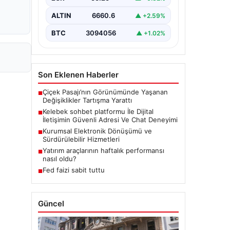
bir biçimde iletişim kurması büyük
bir hassasiyet taşımaktadır.
ALTIN
6660.6
▲ +2.59%
Günümüzde birçok…
BTC
3094056
▲ +1.02%
Son Eklenen Haberler
Çiçek Pasajı’nın Görünümünde Yaşanan
■
Değişiklikler Tartışma Yarattı
Kelebek sohbet platformu İle Dijital
■
İletişimin Güvenli Adresi Ve Chat Deneyimi
Kurumsal Elektronik Dönüşümü ve
■
Sürdürülebilir Hizmetleri
Yatırım araçlarının haftalık performansı
■
nasıl oldu?
Fed faizi sabit tuttu
■
Güncel