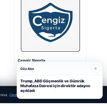
Cengiz Sigorta
23/06/2026
×
Göz Atın
Trump, ABD Göçmenlik ve Gümrük
Muhafaza Dairesi için direktör adayını
açıkladı
ıyoruz.
Çerez Politikamız
Reddet
Kabul Et