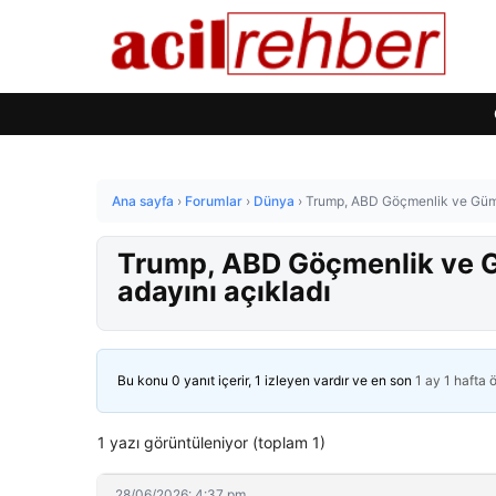
Ana sayfa
›
Forumlar
›
Dünya
›
Trump, ABD Göçmenlik ve Gümrü
Trump, ABD Göçmenlik ve Gü
adayını açıkladı
Bu konu 0 yanıt içerir, 1 izleyen vardır ve en son
1 ay 1 hafta 
1 yazı görüntüleniyor (toplam 1)
28/06/2026: 4:37 pm