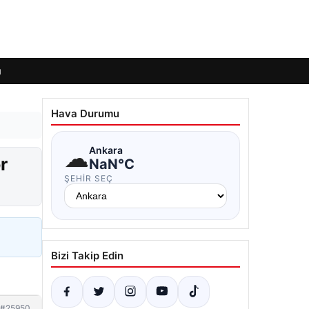
ı
Hava Durumu
☁
Ankara
r
NaN°C
ŞEHIR SEÇ
Bizi Takip Edin
#25950