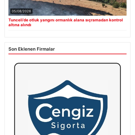
05/08/2026
Tunceli’de otluk yangını ormanlık alana sıçramadan kontrol
altına alındı
Son Eklenen Firmalar