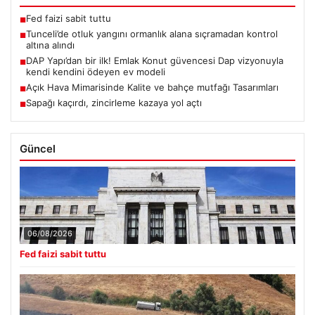
Fed faizi sabit tuttu
■
Tunceli’de otluk yangını ormanlık alana sıçramadan kontrol
■
altına alındı
DAP Yapı’dan bir ilk! Emlak Konut güvencesi Dap vizyonuyla
■
kendi kendini ödeyen ev modeli
Açık Hava Mimarisinde Kalite ve bahçe mutfağı Tasarımları
■
Sapağı kaçırdı, zincirleme kazaya yol açtı
■
Güncel
06/08/2026
Fed faizi sabit tuttu