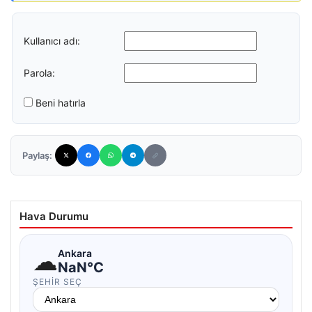
Kullanıcı adı:
Parola:
Beni hatırla
Paylaş:
Hava Durumu
☁
Ankara
NaN°C
ŞEHIR SEÇ