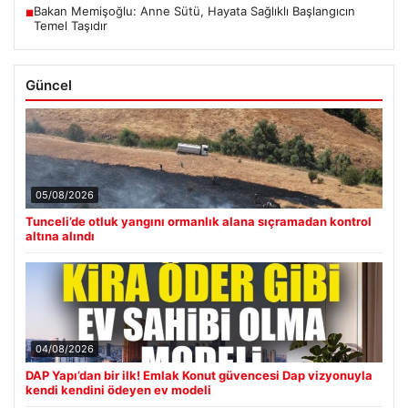
Bakan Memişoğlu: Anne Sütü, Hayata Sağlıklı Başlangıcın
■
Temel Taşıdır
Güncel
05/08/2026
Tunceli’de otluk yangını ormanlık alana sıçramadan kontrol
altına alındı
04/08/2026
DAP Yapı’dan bir ilk! Emlak Konut güvencesi Dap vizyonuyla
kendi kendini ödeyen ev modeli