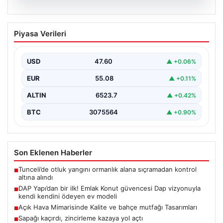
04.08.2026
DAP Yapı’dan bir ilk! Emlak Konut
Piyasa Verileri
güvencesi Dap vizyonuyla kendi
kendini ödeyen ev modeli
USD
47.60
▲ +0.06%
EUR
55.08
▲ +0.11%
ALTIN
6523.7
▲ +0.42%
BTC
3075564
▲ +0.90%
Son Eklenen Haberler
Tunceli’de otluk yangını ormanlık alana sıçramadan kontrol
■
altına alındı
DAP Yapı’dan bir ilk! Emlak Konut güvencesi Dap vizyonuyla
■
kendi kendini ödeyen ev modeli
Açık Hava Mimarisinde Kalite ve bahçe mutfağı Tasarımları
■
Sapağı kaçırdı, zincirleme kazaya yol açtı
■