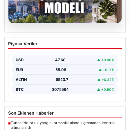
04.08.2026
DAP Yapı’dan bir ilk! Emlak Konut
Piyasa Verileri
güvencesi Dap vizyonuyla kendi
kendini ödeyen ev modeli
USD
47.60
▲ +0.06%
EUR
55.08
▲ +0.11%
ALTIN
6523.7
▲ +0.42%
BTC
3075564
▲ +0.90%
Son Eklenen Haberler
Tunceli’de otluk yangını ormanlık alana sıçramadan kontrol
■
altına alındı