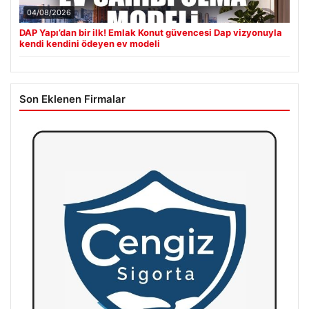
04/08/2026
DAP Yapı’dan bir ilk! Emlak Konut güvencesi Dap vizyonuyla
kendi kendini ödeyen ev modeli
Son Eklenen Firmalar