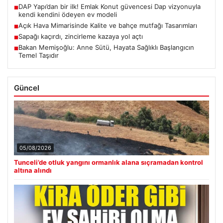
DAP Yapı’dan bir ilk! Emlak Konut güvencesi Dap vizyonuyla
■
kendi kendini ödeyen ev modeli
Açık Hava Mimarisinde Kalite ve bahçe mutfağı Tasarımları
■
Sapağı kaçırdı, zincirleme kazaya yol açtı
■
Bakan Memişoğlu: Anne Sütü, Hayata Sağlıklı Başlangıcın
■
Temel Taşıdır
Güncel
05/08/2026
Tunceli’de otluk yangını ormanlık alana sıçramadan kontrol
altına alındı