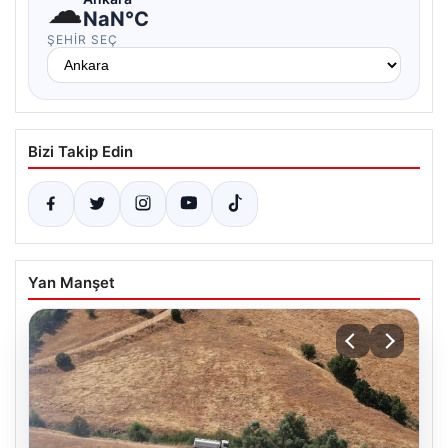
☁
NaN°C
ŞEHIR SEÇ
Bizi Takip Edin
Yan Manşet