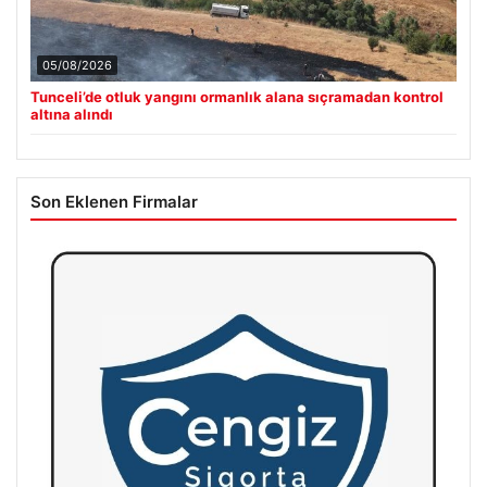
05/08/2026
Tunceli’de otluk yangını ormanlık alana sıçramadan kontrol
altına alındı
Son Eklenen Firmalar