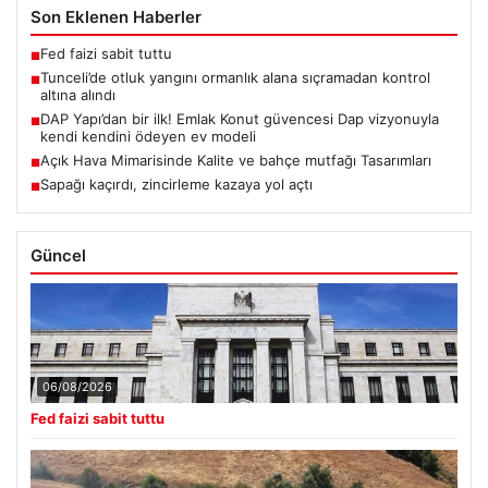
Son Eklenen Haberler
Fed faizi sabit tuttu
■
Tunceli’de otluk yangını ormanlık alana sıçramadan kontrol
■
altına alındı
DAP Yapı’dan bir ilk! Emlak Konut güvencesi Dap vizyonuyla
■
kendi kendini ödeyen ev modeli
Açık Hava Mimarisinde Kalite ve bahçe mutfağı Tasarımları
■
Sapağı kaçırdı, zincirleme kazaya yol açtı
■
Güncel
06/08/2026
Fed faizi sabit tuttu