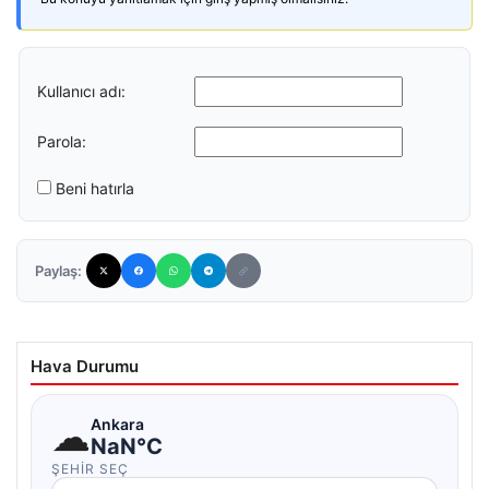
Kullanıcı adı:
Parola:
Beni hatırla
Paylaş:
Hava Durumu
☁
Ankara
NaN°C
ŞEHIR SEÇ