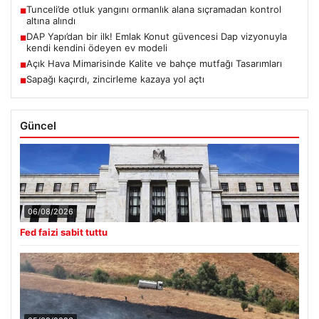
Tunceli’de otluk yangını ormanlık alana sıçramadan kontrol
■
altına alındı
DAP Yapı’dan bir ilk! Emlak Konut güvencesi Dap vizyonuyla
■
kendi kendini ödeyen ev modeli
Açık Hava Mimarisinde Kalite ve bahçe mutfağı Tasarımları
■
Sapağı kaçırdı, zincirleme kazaya yol açtı
■
Güncel
06/08/2026
Fed faizi sabit tuttu