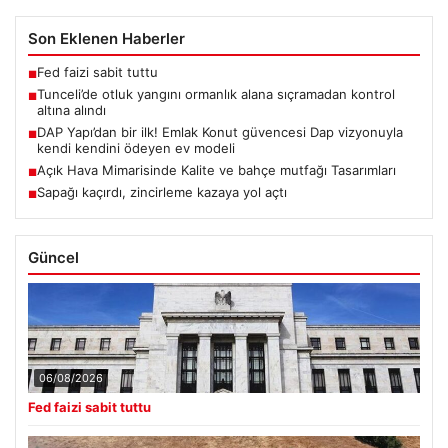
Son Eklenen Haberler
Fed faizi sabit tuttu
■
Tunceli’de otluk yangını ormanlık alana sıçramadan kontrol
■
altına alındı
DAP Yapı’dan bir ilk! Emlak Konut güvencesi Dap vizyonuyla
■
kendi kendini ödeyen ev modeli
Açık Hava Mimarisinde Kalite ve bahçe mutfağı Tasarımları
■
Sapağı kaçırdı, zincirleme kazaya yol açtı
■
Güncel
06/08/2026
Fed faizi sabit tuttu