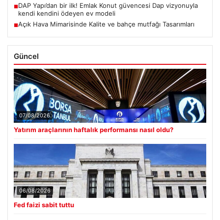
DAP Yapı’dan bir ilk! Emlak Konut güvencesi Dap vizyonuyla
■
kendi kendini ödeyen ev modeli
Açık Hava Mimarisinde Kalite ve bahçe mutfağı Tasarımları
■
Güncel
07/08/2026
Yatırım araçlarının haftalık performansı nasıl oldu?
06/08/2026
Fed faizi sabit tuttu