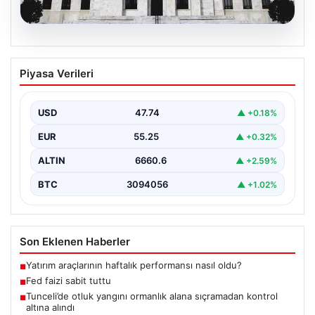
06.08.2026
Fed faizi sabit tuttu
Piyasa Verileri
USD
47.74
▲ +0.18%
EUR
55.25
▲ +0.32%
ALTIN
6660.6
▲ +2.59%
BTC
3094056
▲ +1.02%
Son Eklenen Haberler
Yatırım araçlarının haftalık performansı nasıl oldu?
■
Fed faizi sabit tuttu
■
Tunceli’de otluk yangını ormanlık alana sıçramadan kontrol
■
altına alındı