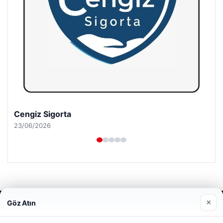
Cengiz Sigorta
23/06/2026
×
Göz Atın
© 2026 Acil Rehber | Gündem Haberleri
Web sitemizi nasıl kullandığınızı daha iyi anlayabilmek,