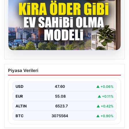
04.08.2026
DAP Yapı’dan bir ilk! Emlak Konut
Piyasa Verileri
güvencesi Dap vizyonuyla kendi
kendini ödeyen ev modeli
USD
47.60
▲ +0.06%
EUR
55.08
▲ +0.11%
ALTIN
6523.7
▲ +0.42%
BTC
3075564
▲ +0.90%