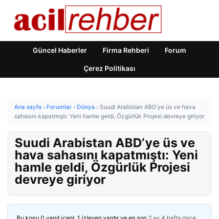
Güncel Haberler
Firma Rehberi
Forum
Çerez Politikası
Ana sayfa
›
Forumlar
›
Dünya
›
Suudi Arabistan ABD’ye üs ve hava
sahasını kapatmıştı: Yeni hamle geldi, Özgürlük Projesi devreye giriyor
Suudi Arabistan ABD’ye üs ve
hava sahasını kapatmıştı: Yeni
hamle geldi, Özgürlük Projesi
devreye giriyor
Bu konu 0 yanıt içerir, 1 izleyen vardır ve en son
2 ay 4 hafta önce