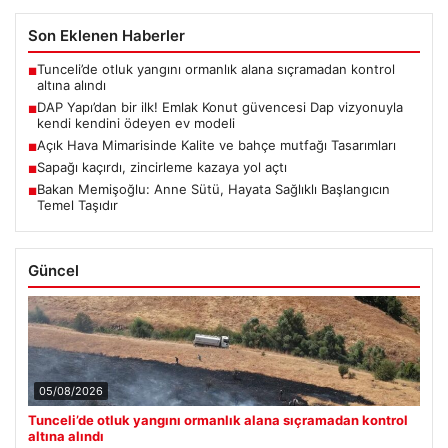
Son Eklenen Haberler
Tunceli’de otluk yangını ormanlık alana sıçramadan kontrol
■
altına alındı
DAP Yapı’dan bir ilk! Emlak Konut güvencesi Dap vizyonuyla
■
kendi kendini ödeyen ev modeli
Açık Hava Mimarisinde Kalite ve bahçe mutfağı Tasarımları
■
Sapağı kaçırdı, zincirleme kazaya yol açtı
■
Bakan Memişoğlu: Anne Sütü, Hayata Sağlıklı Başlangıcın
■
Temel Taşıdır
Güncel
05/08/2026
Tunceli’de otluk yangını ormanlık alana sıçramadan kontrol
altına alındı