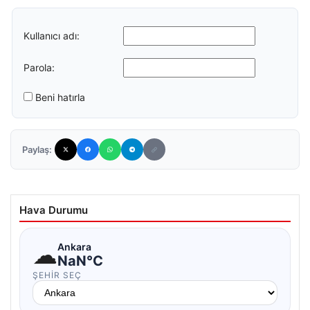
Kullanıcı adı:
Parola:
Beni hatırla
Paylaş:
Hava Durumu
☁
Ankara
NaN°C
ŞEHIR SEÇ