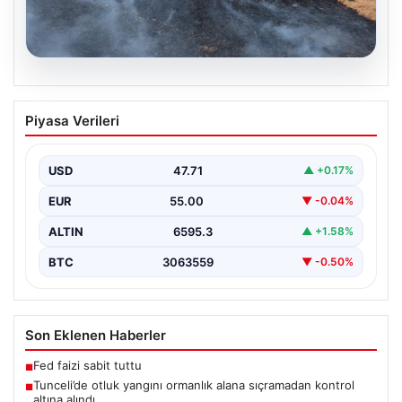
05.08.2026
Tunceli’de otluk yangını ormanlık alana
Piyasa Verileri
sıçramadan kontrol altına alındı
Tunceli'nin Yolkonak, Beydamı ve Karyemez köyleri
arasında bulunan otlaklık bölgede henüz
USD
47.71
▲ +0.17%
belirlenemeyen bir nedenle…
EUR
55.00
▼ -0.04%
ALTIN
6595.3
▲ +1.58%
BTC
3063559
▼ -0.50%
Son Eklenen Haberler
Fed faizi sabit tuttu
■
Tunceli’de otluk yangını ormanlık alana sıçramadan kontrol
■
altına alındı