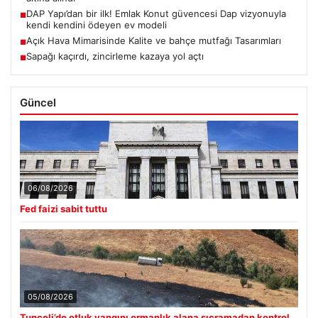
DAP Yapı’dan bir ilk! Emlak Konut güvencesi Dap vizyonuyla
■
kendi kendini ödeyen ev modeli
Açık Hava Mimarisinde Kalite ve bahçe mutfağı Tasarımları
■
Sapağı kaçırdı, zincirleme kazaya yol açtı
■
Güncel
06/08/2026
Fed faizi sabit tuttu
05/08/2026
Tunceli’de otluk yangını ormanlık alana sıçramadan kontrol