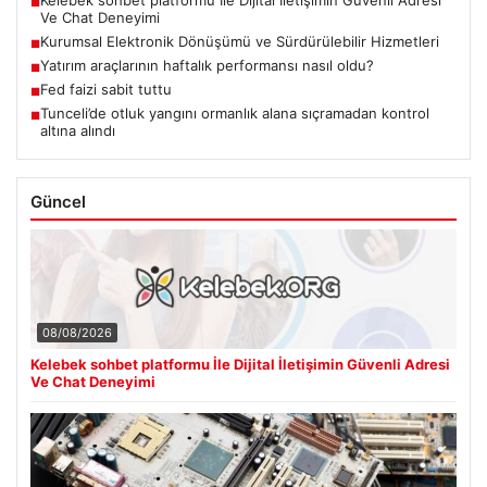
Kelebek sohbet platformu İle Dijital İletişimin Güvenli Adresi
■
Ve Chat Deneyimi
Kurumsal Elektronik Dönüşümü ve Sürdürülebilir Hizmetleri
■
Yatırım araçlarının haftalık performansı nasıl oldu?
■
Fed faizi sabit tuttu
■
Tunceli’de otluk yangını ormanlık alana sıçramadan kontrol
■
altına alındı
Güncel
08/08/2026
Kelebek sohbet platformu İle Dijital İletişimin Güvenli Adresi
Ve Chat Deneyimi