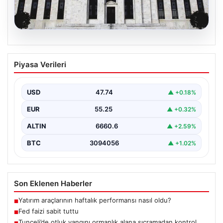
06.08.2026
Fed faizi sabit tuttu
Piyasa Verileri
USD
47.74
▲ +0.18%
EUR
55.25
▲ +0.32%
ALTIN
6660.6
▲ +2.59%
BTC
3094056
▲ +1.02%
Son Eklenen Haberler
Yatırım araçlarının haftalık performansı nasıl oldu?
■
Fed faizi sabit tuttu
■
Tunceli’de otluk yangını ormanlık alana sıçramadan kontrol