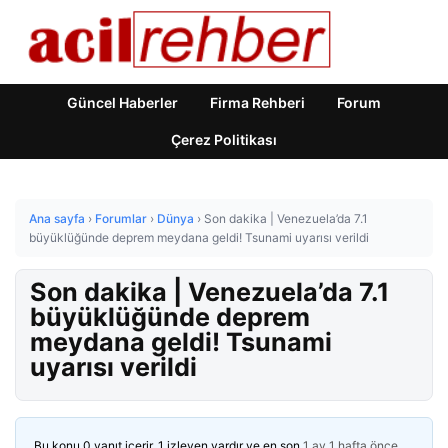
Güncel Haberler
Firma Rehberi
Forum
Çerez Politikası
Ana sayfa
›
Forumlar
›
Dünya
›
Son dakika | Venezuela’da 7.1
büyüklüğünde deprem meydana geldi! Tsunami uyarısı verildi
Son dakika | Venezuela’da 7.1
büyüklüğünde deprem
meydana geldi! Tsunami
uyarısı verildi
Bu konu 0 yanıt içerir, 1 izleyen vardır ve en son
1 ay 1 hafta önce