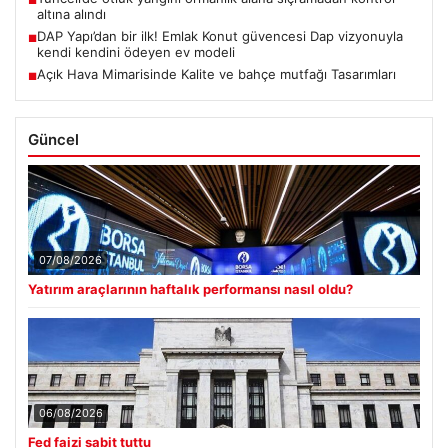
■
altına alındı
DAP Yapı’dan bir ilk! Emlak Konut güvencesi Dap vizyonuyla
■
kendi kendini ödeyen ev modeli
Açık Hava Mimarisinde Kalite ve bahçe mutfağı Tasarımları
■
Güncel
07/08/2026
Yatırım araçlarının haftalık performansı nasıl oldu?
06/08/2026
Fed faizi sabit tuttu