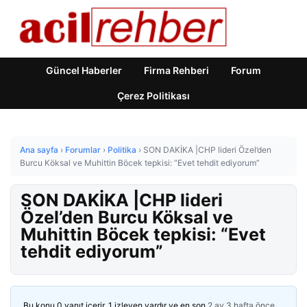
Güncel Haberler
Firma Rehberi
Forum
Çerez Politikası
Ana sayfa
›
Forumlar
›
Politika
›
SON DAKİKA |CHP lideri Özel’den
Burcu Köksal ve Muhittin Böcek tepkisi: “Evet tehdit ediyorum”
SON DAKİKA |CHP lideri
Özel’den Burcu Köksal ve
Muhittin Böcek tepkisi: “Evet
tehdit ediyorum”
Bu konu 0 yanıt içerir, 1 izleyen vardır ve en son
2 ay 3 hafta önce