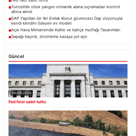
Fed faizi sabit tuttu
■
Tunceli’de otluk yangını ormanlık alana sıçramadan kontrol
■
altına alındı
DAP Yapı’dan bir ilk! Emlak Konut güvencesi Dap vizyonuyla
■
kendi kendini ödeyen ev modeli
Açık Hava Mimarisinde Kalite ve bahçe mutfağı Tasarımları
■
Sapağı kaçırdı, zincirleme kazaya yol açtı
■
Güncel
06/08/2026
Fed faizi sabit tuttu