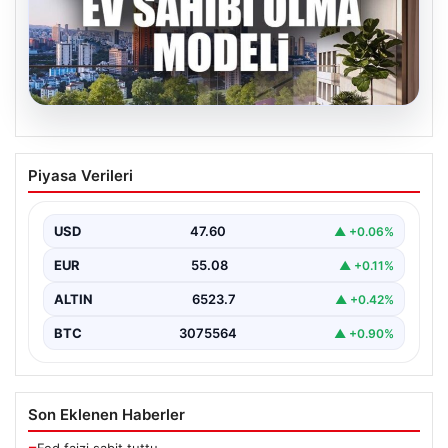
04.08.2026
DAP Yapı’dan bir ilk! Emlak Konut
Piyasa Verileri
güvencesi Dap vizyonuyla kendi
kendini ödeyen ev modeli
USD
47.60
▲ +0.06%
EUR
55.08
▲ +0.11%
ALTIN
6523.7
▲ +0.42%
BTC
3075564
▲ +0.90%
Son Eklenen Haberler