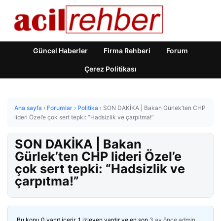
Güncel Haberler
Firma Rehberi
Forum
Çerez Politikası
Ana sayfa
›
Forumlar
›
Politika
›
SON DAKİKA | Bakan Gürlek’ten CHP
lideri Özel’e çok sert tepki: “Hadsizlik ve çarpıtma!”
SON DAKİKA | Bakan
Gürlek’ten CHP lideri Özel’e
çok sert tepki: “Hadsizlik ve
çarpıtma!”
Bu konu 0 yanıt içerir, 1 izleyen vardır ve en son
3 ay önce
admin