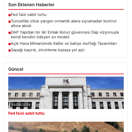
Son Eklenen Haberler
Fed faizi sabit tuttu
■
Tunceli’de otluk yangını ormanlık alana sıçramadan kontrol
■
altına alındı
DAP Yapı’dan bir ilk! Emlak Konut güvencesi Dap vizyonuyla
■
kendi kendini ödeyen ev modeli
Açık Hava Mimarisinde Kalite ve bahçe mutfağı Tasarımları
■
Sapağı kaçırdı, zincirleme kazaya yol açtı
■
Güncel
06/08/2026
Fed faizi sabit tuttu