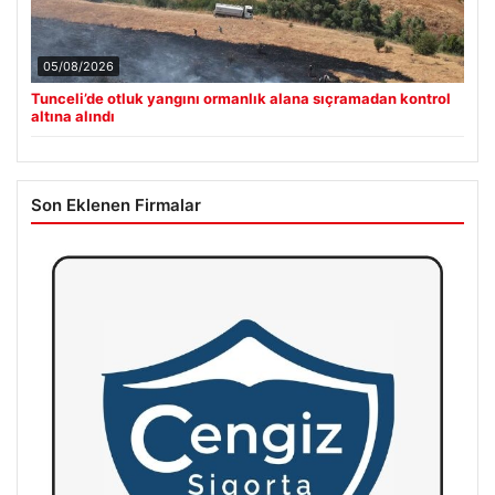
05/08/2026
Tunceli’de otluk yangını ormanlık alana sıçramadan kontrol
altına alındı
Son Eklenen Firmalar