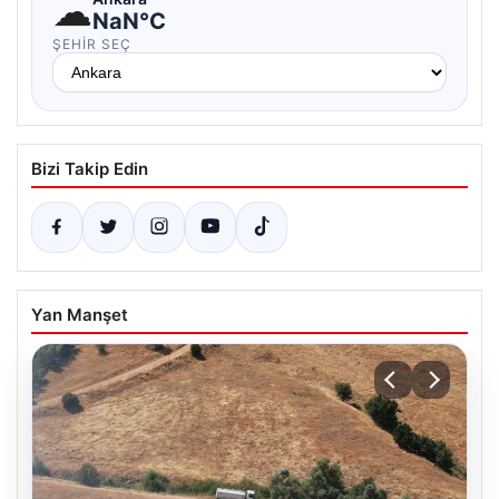
☁
NaN°C
ŞEHIR SEÇ
Bizi Takip Edin
Yan Manşet