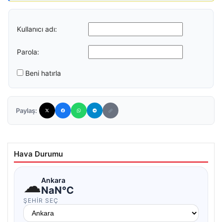
Kullanıcı adı:
Parola:
Beni hatırla
Paylaş:
Hava Durumu
☁
Ankara
NaN°C
ŞEHIR SEÇ