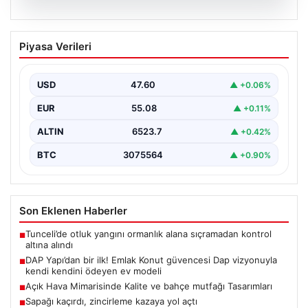
04.08.2026
DAP Yapı’dan bir ilk! Emlak Konut
Piyasa Verileri
güvencesi Dap vizyonuyla kendi
kendini ödeyen ev modeli
USD
47.60
▲ +0.06%
EUR
55.08
▲ +0.11%
ALTIN
6523.7
▲ +0.42%
BTC
3075564
▲ +0.90%
Son Eklenen Haberler
Tunceli’de otluk yangını ormanlık alana sıçramadan kontrol
■
altına alındı
DAP Yapı’dan bir ilk! Emlak Konut güvencesi Dap vizyonuyla
■
kendi kendini ödeyen ev modeli
Açık Hava Mimarisinde Kalite ve bahçe mutfağı Tasarımları
■
Sapağı kaçırdı, zincirleme kazaya yol açtı
■