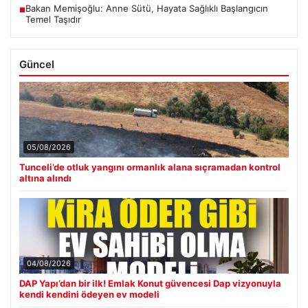
Bakan Memişoğlu: Anne Sütü, Hayata Sağlıklı Başlangıcın
■
Temel Taşıdır
Güncel
05/08/2026
Tunceli’de otluk yangını ormanlık alana sıçramadan kontrol
altına alındı
04/08/2026
DAP Yapı’dan bir ilk! Emlak Konut güvencesi Dap vizyonuyla
kendi kendini ödeyen ev modeli