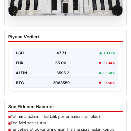
06.08.2026
Fed faizi sabit tuttu
Piyasa Verileri
USD
47.71
▲ +0.17%
EUR
55.00
▼ -0.04%
ALTIN
6595.3
▲ +1.58%
BTC
3063559
▼ -0.50%
Son Eklenen Haberler
Yatırım araçlarının haftalık performansı nasıl oldu?
■
Fed faizi sabit tuttu
■
Tunceli’de otluk yangını ormanlık alana sıçramadan kontrol
■