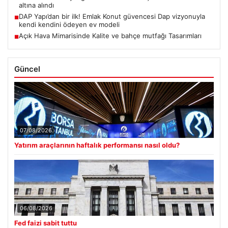
altına alındı
DAP Yapı’dan bir ilk! Emlak Konut güvencesi Dap vizyonuyla
■
kendi kendini ödeyen ev modeli
Açık Hava Mimarisinde Kalite ve bahçe mutfağı Tasarımları
■
Güncel
07/08/2026
Yatırım araçlarının haftalık performansı nasıl oldu?
06/08/2026
Fed faizi sabit tuttu