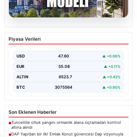
04.08.2026
DAP Yapı’dan bir ilk! Emlak Konut
Piyasa Verileri
güvencesi Dap vizyonuyla kendi
kendini ödeyen ev modeli
USD
47.60
▲ +0.06%
EUR
55.08
▲ +0.11%
ALTIN
6523.7
▲ +0.42%
BTC
3075564
▲ +0.90%
Son Eklenen Haberler
Tunceli’de otluk yangını ormanlık alana sıçramadan kontrol
■
altına alındı
DAP Yapı’dan bir ilk! Emlak Konut güvencesi Dap vizyonuyla
■