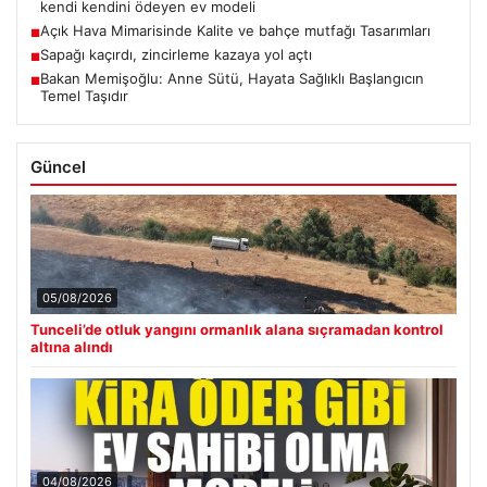
kendi kendini ödeyen ev modeli
Açık Hava Mimarisinde Kalite ve bahçe mutfağı Tasarımları
■
Sapağı kaçırdı, zincirleme kazaya yol açtı
■
Bakan Memişoğlu: Anne Sütü, Hayata Sağlıklı Başlangıcın
■
Temel Taşıdır
Güncel
05/08/2026
Tunceli’de otluk yangını ormanlık alana sıçramadan kontrol
altına alındı
04/08/2026