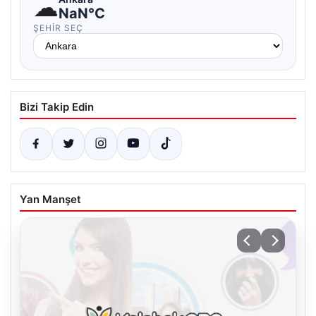
☁
NaN°C
ŞEHIR SEÇ
Bizi Takip Edin
Yan Manşet