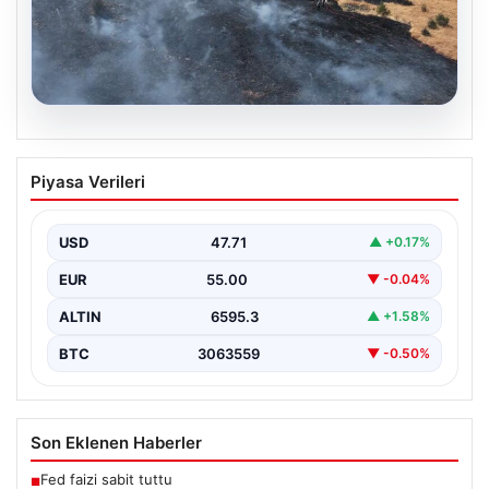
05.08.2026
Tunceli’de otluk yangını ormanlık alana
Piyasa Verileri
sıçramadan kontrol altına alındı
Tunceli'nin Yolkonak, Beydamı ve Karyemez köyleri
arasında bulunan otlaklık bölgede henüz
USD
47.71
▲ +0.17%
belirlenemeyen bir nedenle…
EUR
55.00
▼ -0.04%
ALTIN
6595.3
▲ +1.58%
BTC
3063559
▼ -0.50%
Son Eklenen Haberler
Fed faizi sabit tuttu
■