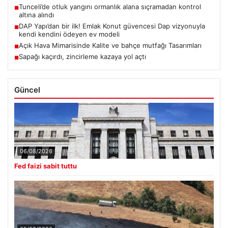
Tunceli’de otluk yangını ormanlık alana sıçramadan kontrol
■
altına alındı
DAP Yapı’dan bir ilk! Emlak Konut güvencesi Dap vizyonuyla
■
kendi kendini ödeyen ev modeli
Açık Hava Mimarisinde Kalite ve bahçe mutfağı Tasarımları
■
Sapağı kaçırdı, zincirleme kazaya yol açtı
■
Güncel
06/08/2026
Fed faizi sabit tuttu