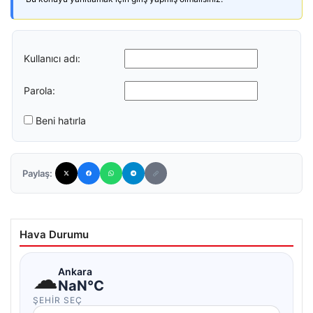
Kullanıcı adı:
Parola:
Beni hatırla
Paylaş:
Hava Durumu
☁
Ankara
NaN°C
ŞEHIR SEÇ