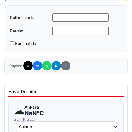
Kullanıcı adı:
Parola:
Beni hatırla
Paylaş:
Hava Durumu
☁
Ankara
NaN°C
ŞEHIR SEÇ