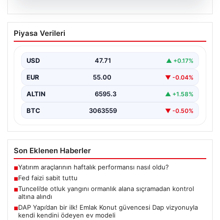
06.08.2026
Fed faizi sabit tuttu
Piyasa Verileri
USD
47.71
▲ +0.17%
EUR
55.00
▼ -0.04%
ALTIN
6595.3
▲ +1.58%
BTC
3063559
▼ -0.50%
Son Eklenen Haberler
Yatırım araçlarının haftalık performansı nasıl oldu?
■
Fed faizi sabit tuttu
■
Tunceli’de otluk yangını ormanlık alana sıçramadan kontrol
■
altına alındı
DAP Yapı’dan bir ilk! Emlak Konut güvencesi Dap vizyonuyla
■
kendi kendini ödeyen ev modeli