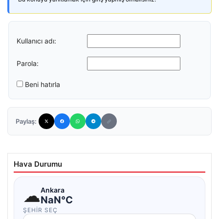
Kullanıcı adı:
Parola:
Beni hatırla
Paylaş:
Hava Durumu
☁
Ankara
NaN°C
ŞEHIR SEÇ