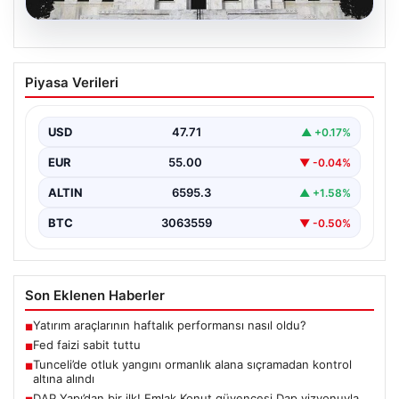
06.08.2026
Fed faizi sabit tuttu
Piyasa Verileri
USD
47.71
▲ +0.17%
EUR
55.00
▼ -0.04%
ALTIN
6595.3
▲ +1.58%
BTC
3063559
▼ -0.50%
Son Eklenen Haberler
Yatırım araçlarının haftalık performansı nasıl oldu?
■
Fed faizi sabit tuttu
■
Tunceli’de otluk yangını ormanlık alana sıçramadan kontrol
■
altına alındı
DAP Yapı’dan bir ilk! Emlak Konut güvencesi Dap vizyonuyla