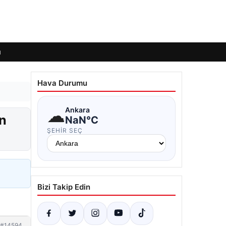
ı
Hava Durumu
☁
Ankara
n
NaN°C
ŞEHIR SEÇ
Bizi Takip Edin
#14594