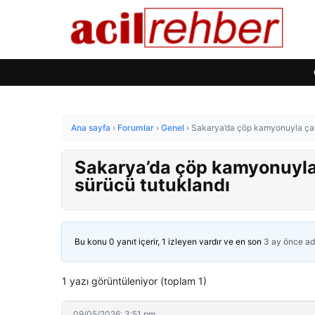
Ana sayfa
›
Forumlar
›
Genel
›
Sakarya’da çöp kamyonuyla çarp
Sakarya’da çöp kamyonuyla
sürücü tutuklandı
Bu konu 0 yanıt içerir, 1 izleyen vardır ve en son
3 ay önce
ad
1 yazı görüntüleniyor (toplam 1)
09/05/2026: 3:51 pm