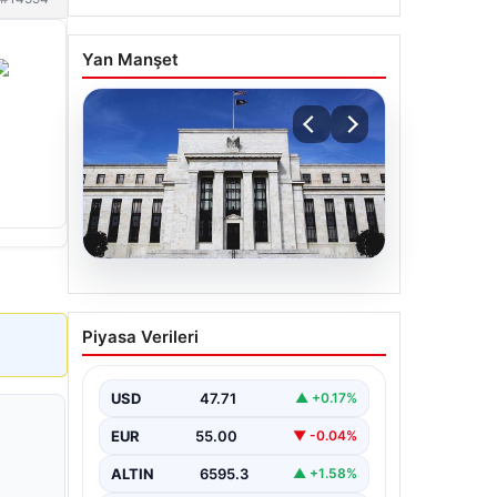
Yan Manşet
06.08.2026
Fed faizi sabit tuttu
Piyasa Verileri
USD
47.71
▲ +0.17%
EUR
55.00
▼ -0.04%
ALTIN
6595.3
▲ +1.58%