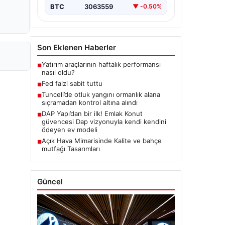
BTC
3063559
▼ -0.50%
Son Eklenen Haberler
Yatırım araçlarının haftalık performansı
■
nasıl oldu?
Fed faizi sabit tuttu
■
Tunceli’de otluk yangını ormanlık alana
■
sıçramadan kontrol altına alındı
DAP Yapı’dan bir ilk! Emlak Konut
■
güvencesi Dap vizyonuyla kendi kendini
ödeyen ev modeli
Açık Hava Mimarisinde Kalite ve bahçe
■
mutfağı Tasarımları
Güncel