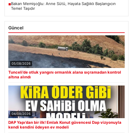
Bakan Memişoğlu: Anne Sütü, Hayata Sağlıklı Başlangıcın
■
Temel Taşıdır
Güncel
05/08/2026
Tunceli’de otluk yangını ormanlık alana sıçramadan kontrol
altına alındı
04/08/2026
DAP Yapı’dan bir ilk! Emlak Konut güvencesi Dap vizyonuyla
kendi kendini ödeyen ev modeli