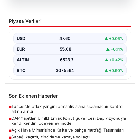
04.08.2026
DAP Yapı’dan bir ilk! Emlak Konut
Piyasa Verileri
güvencesi Dap vizyonuyla kendi
kendini ödeyen ev modeli
USD
47.60
▲ +0.06%
EUR
55.08
▲ +0.11%
ALTIN
6523.7
▲ +0.42%
BTC
3075564
▲ +0.90%
Son Eklenen Haberler
Tunceli’de otluk yangını ormanlık alana sıçramadan kontrol
■
altına alındı
DAP Yapı’dan bir ilk! Emlak Konut güvencesi Dap vizyonuyla
■
kendi kendini ödeyen ev modeli
Açık Hava Mimarisinde Kalite ve bahçe mutfağı Tasarımları
■
Sapağı kaçırdı, zincirleme kazaya yol açtı
■