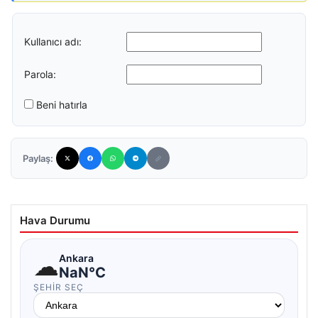
Kullanıcı adı:
Parola:
Beni hatırla
Paylaş:
Hava Durumu
☁
Ankara
NaN°C
ŞEHIR SEÇ